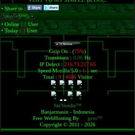
VISIT TO MY SIMPLE BLOG...
• Share to :
• Online :
1
User
• Today :
3
User
Gzip On : (
75%
)
Transitions :
0.06
Hz
IP Detect :
216.73.217.65
Speed Mozilla/5.0 :
1.1
sec
Total :
9
|
4506
Visitor
SteVendie™
Banjarmasin - Indonesia
Free WebHosting By
XT
gem™
Copyright © 2011 - 2026